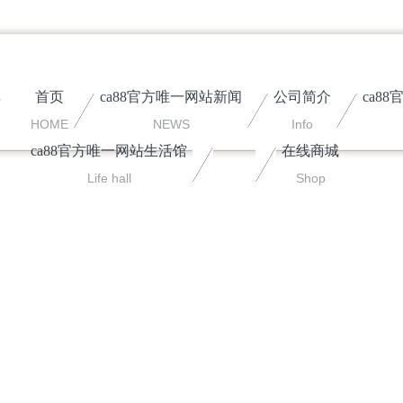
首页
ca88官方唯一网站新闻
公司简介
ca8
HOME
NEWS
Info
ca88官方唯一网站生活馆
在线商城
Life hall
Shop