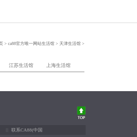
页
>
ca88官方唯一网站生活馆
>
天津生活馆
>
江苏生活馆
上海生活馆
|
|
联系CA88(中国