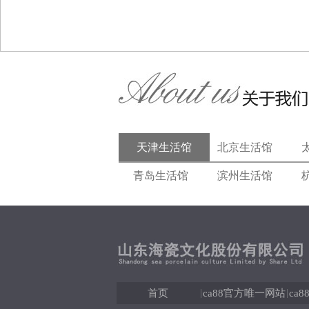
天津生活馆
北京生活馆
青岛生活馆
滨州生活馆
首页
|
ca88官方唯一网站
|
ca