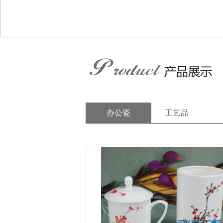
办公瓷
工艺品