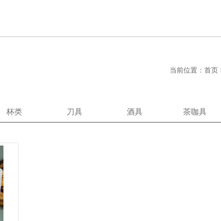
当前位置：
首页
杯类
刀具
酒具
茶咖具