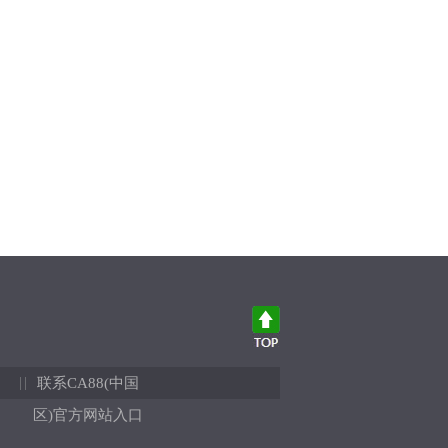
|
|
联系CA88(中国
区)官方网站入口