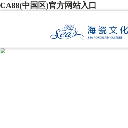
CA88(中国区)官方网站入口