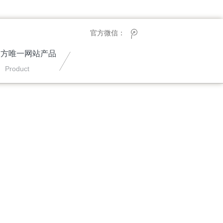
官方微信：
8官方唯一网站产品
Product