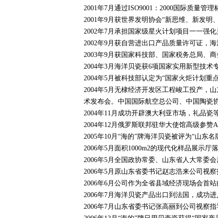
2001年7月通过ISO9001：2000国际质量
2001年9月获世界发明协会“新思维、新发明
2002年7月承担国家级星火计划项目一一
2002年9月获自营进出口产品质量许可证，
2003年9月获国家科技部、国家税务总局、
2004年3月海洋贝瓷获6项国家实用新型技术
2004年5月被科技部认定为“国家火炬计划重
2004年5月无棣经济开发区工程峻工投产
术发布会。中国国际航空总公司、中国陶瓷
2004年11月成功开辟澳大利亚市场，礼品
2004年12月俄罗斯联邦驻华大使馆高级参赞
2005年10月“海的”牌海洋贝瓷被评为“山东名
2006年5月面积1000m2的现代化样品展示厅
2006年5月全国政协常委、山东省人大常委
2006年5月原山东省委书记赵志浩来公司视
2006年6月公司作为全省县域经济现场会
2006年7月海洋贝瓷产品出口到法国，成功
2006年7月山东省委书记张高丽到公司视察