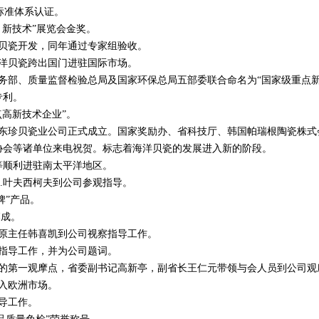
管理标准体系认证。
、新技术”展览会金奖。
强化贝瓷开发，同年通过专家组验收。
海洋贝瓷跨出国门进驻国际市场。
商务部、质量监督检验总局及国家环保总局五部委联合命名为“国家级重点新
专利。
点高新技术企业”。
，山东珍贝瓷业公司正式成立。国家奖励办、省科技厅、韩国帕瑞根陶瓷株式
协会等诸单位来电祝贺。标志着海洋贝瓷的发展进入新的阶段。
瓷等顺利进驻南太平洋地区。
A.叶夫西柯夫到公司参观指导。
牌”产品。
落成。
会原主任韩喜凯到公司视察指导工作。
察指导工作，并为公司题词。
首站的第一观摩点，省委副书记高新亭，副省长王仁元带领与会人员到公司观
进入欧洲市场。
指导工作。