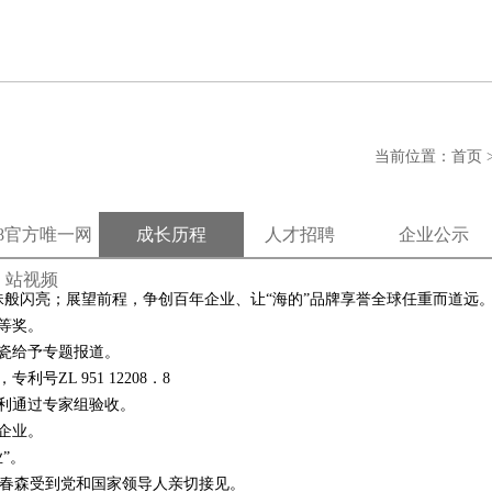
当前位置：
首页
88官方唯一网
成长历程
人才招聘
企业公示
站视频
般闪亮；展望前程，争创百年企业、让“海的”品牌享誉全球任重而道远
二等奖。
贝瓷给予专题报道。
号ZL 951 12208．8
顺利通过专家组验收。
员企业。
”。
长郭春森受到党和国家领导人亲切接见。