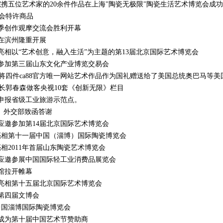
研究院携五位艺术家的20余件作品在上海"陶瓷无极限"陶瓷生活艺术博览会成
博会特许商品
10春季创作观摩交流会胜利开幕
术展在滨州隆重开展
站艺术亮相以“艺术创意，融入生活”为主题的第13届北京国际艺术博览会
站艺术参加第三届山东文化产业博览交易会
，将四件ca88官方唯一网站艺术作品作为国礼赠送给了美国总统奥巴马等美
事长郭春森做客央视10套《创新无限》栏目
成功申报省级工业旅游示范点。
礼 外交部致函答谢
艺术应邀参加第14届北京国际艺术博览会
集团亮相第十一届中国（淄博）国际陶瓷博览会
术亮相2011年首届山东陶瓷艺术博览会
站艺术应邀参展中国国际轻工业消费品展览会
验馆拉开帷幕
站艺术亮相第十五届北京国际艺术博览会
相第四届文博会
相中国淄博国际陶瓷博览会
正式成为第十届中国艺术节赞助商