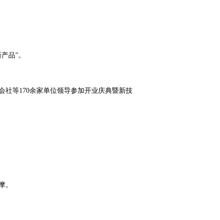
产品”。
会社等170余家单位领导参加开业庆典暨新技
摩。